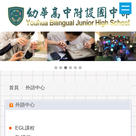
跳
到
主
要
內
容
區
首頁
外語中心
外語中心
EGL課程