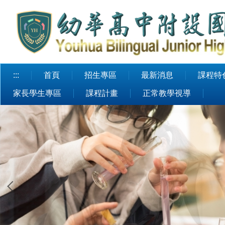
跳
到
主
要
內
容
:::
首頁
招生專區
最新消息
課程特
區
家長學生專區
課程計畫
正常教學視導