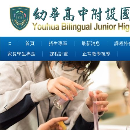
跳
到
主
要
內
容
:::
首頁
招生專區
最新消息
課程特
區
家長學生專區
課程計畫
正常教學視導