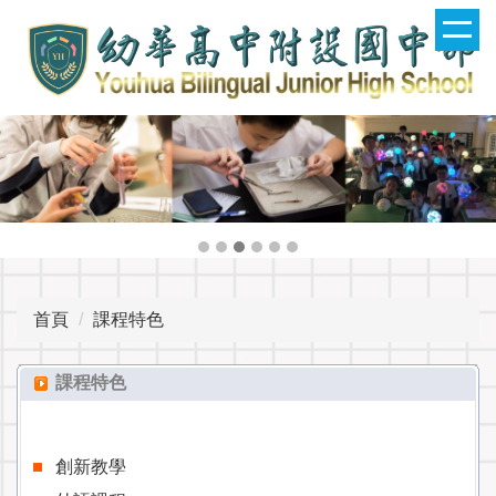
跳
到
主
要
內
容
區
首頁
課程特色
課程特色
創新教學