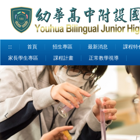
跳
到
主
要
內
容
:::
首頁
招生專區
最新消息
課程特
區
家長學生專區
課程計畫
正常教學視導