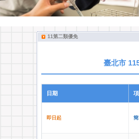
11第二類優免
臺北市 1
日期
項
即日起
簡