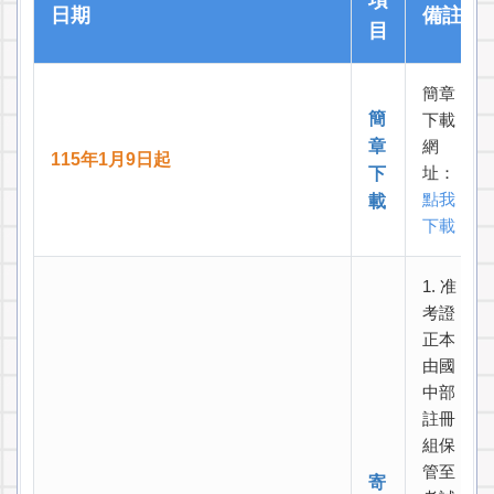
項
日期
備註
目
簡章
簡
下載
章
網
115年1月9日起
址：
下
點我
載
下載
1. 准
考證
正本
由國
中部
註冊
組保
管至
寄