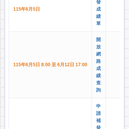
發
115年6月5日
成
績
單
開
放
網
路
115年6月5日 8:00 至 6月12日 17:00
成
績
查
詢
申
請
補
發