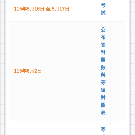
考
115年5月16日 至 5月17日
試
公
布
答
對
題
數
115年6月2日
與
等
級
對
照
表
寄