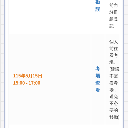
勘
前向
誤
註冊
組登
記
個人
前往
看考
場。
考
(建議
115年5月15日
場
不需
看考
15:00 - 17:00
查
場，
看
避免
不必
要的
移動)