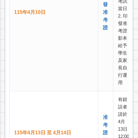
考試
發
當日
115年4月10日
准
2. 印
考
發准
證
考證
影本
給予
學生
及家
長自
行運
用
有錯
誤者
請於
准
4月
考
13日
115年4月13日 至 4月14日
證
12:00