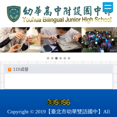
跳
到
主
要
內
容
區
110成發
Copyright © 2019【臺北市幼華雙語國中】All