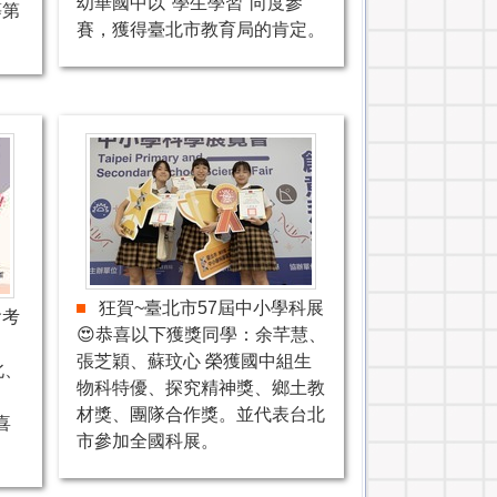
幼華國中以"學生學習"向度參
等第
賽，獲得臺北市教育局的肯定。
狂賀~臺北市57屆中小學科展
會考
😍恭喜以下獲獎同學：余芊慧、
張芝穎、蘇玟心 榮獲國中組生
北、
物科特優、探究精神獎、鄉土教
材獎、團隊合作獎。並代表台北
喜
市參加全國科展。