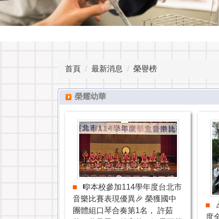
首頁
最新消息
榮譽榜
榮耀幼華
🎼本校參加114學年度台北市
音樂比賽表現優異🎉 榮獲國中
團體組口琴合奏第1名， 許茹
度