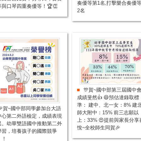
奏優等第1名,打擊樂合奏優
等與口琴四重奏優等！🏆👏
2名
🎊賀~國中部第三屆國中
成績斐然👍 😄預估達錄取標
準： 建中、北一女：8% 建
🎉賀~國中部同學參加台大語
師大附中：15% 前三志願以
中心第二外語檢定，成績表現
上：33% 😍提前與家長分享
異。幼華雙語國中推動第二外
悅~全校師生同賀🎉
學習，培養孩子的國際競爭
！！