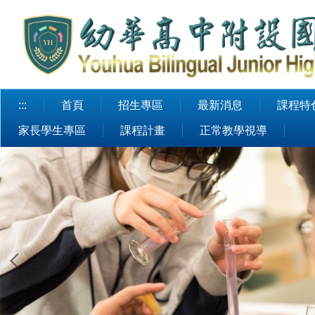
跳
到
主
要
內
容
:::
首頁
招生專區
最新消息
課程特
區
家長學生專區
課程計畫
正常教學視導