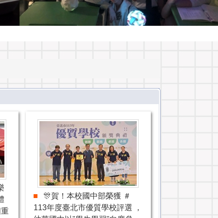
樂
🎊賀！本校國中部榮獲 ＃
體
113年度臺北市優質學校評選 ，
四重