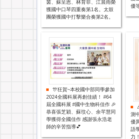
茵、蘇呈恩、林育菲、江晨雨榮
優
獲國中口琴四重奏第1名。太鼓
團榮獲國中打擊樂合奏第2名。
🎊狂賀~本校國中部同學參加
2024全國科展再創佳績！ #64
屆全國科展 #國中生物科佳作 🎉
恭喜張芝穎、蘇玟心、余芊慧同
測
學獲得全國佳作 感謝張永浩老
優
師的辛苦指導💕
語
力