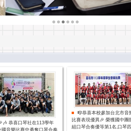
🎼恭喜本校參加台北市音
比賽表現優異🎉 榮獲國中團
🎉🎶 恭喜口琴社在113學年
組口琴合奏優等第1名,口琴
全國音樂比賽中勇奪口琴合奏