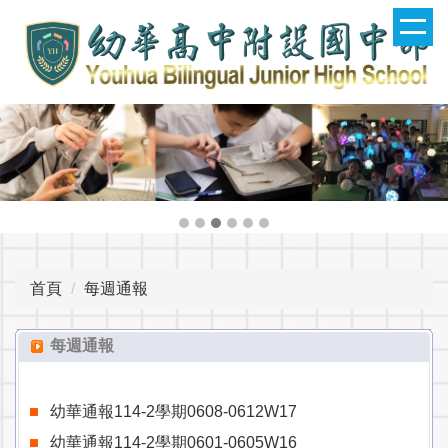
跳
到
主
要
內
容
區
首頁
每週通報
每週通報
幼華通報114-2學期0608-0612W17
幼華通報114-2學期0601-0605W16